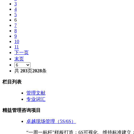
3
4
5
6
7
8
9
10
11
下一页
末页
共
203
页
2028
条
栏目列表
管理文献
专业词汇
精益管理咨询项目
卓越现场管理（5S/6S）
“一周一标杆”样板打造；6S可视化、维持标准建立