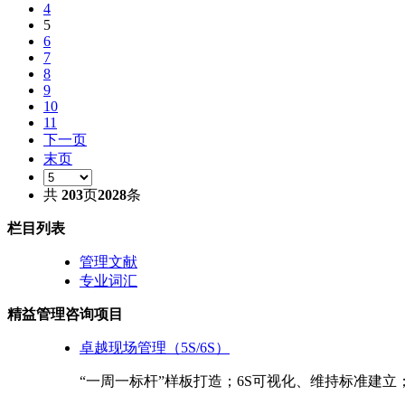
4
5
6
7
8
9
10
11
下一页
末页
共
203
页
2028
条
栏目列表
管理文献
专业词汇
精益管理咨询项目
卓越现场管理（5S/6S）
“一周一标杆”样板打造；6S可视化、维持标准建立