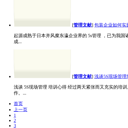
[
管理文献
]
包装企业如何实
起源成熟于日本并风糜东瀛企业界的 5s管理 ，已为我
成...
[
管理文献
]
浅谈5S现场管
浅谈 5S现场管理 培训心得 经过两天紧张而又充实的
作。...
首页
上一页
1
2
3