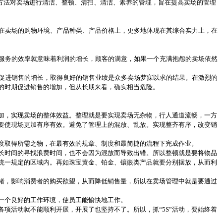
和方法对卖场进行清洁、整顿、清扫、清洁、素养的管理，旨在提高卖场的管理
在卖场的购物环境、产品种类、产品价格上，更多地体现在其综合实力上，在
服务的效率就意味着利润的增长，顾客的满意，如果一个充满抱怨的卖场依然
促进销售的增长，取得良好的销售业绩是众多卖场梦寐以求的结果。在激烈的
的时期促进销售的增加，但从长期来看，确实相当危险。
加，实现卖场的整体效益。整理就是要实现卖场无杂物，行人通道流畅，一方
要使现场更加有序有效。避免了管理上的混放、乱放。实现整齐有序，改变销
度取得所需之物，在最有效的规章、制度和最简捷的流程下完成作业。
长时间的寻找浪费时间，也不会因为混放而导致出错。所以整顿就是要将物品
统一规定的区域内。再如珠宝黄金、铂金、镶嵌类产品就要分别摆放，从而利
绪，影响消费者的购买欲望，从而降低销售量，所以在卖场管理中就是要通过
一个良好的工作环境，使员工能愉快地工作。
活动就不能顺利开展，开展了也坚持不了。所以，抓“5S”活动，要始终着