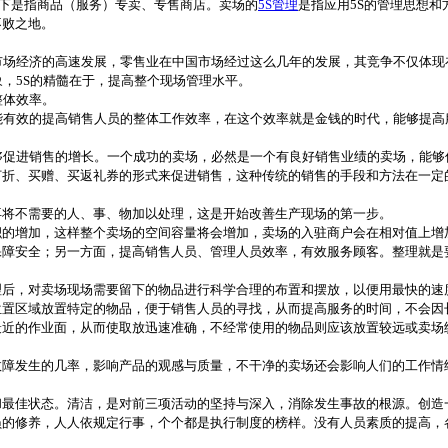
下是指商品（服务）专卖、专售商店。卖场的
5S管理
是指应用5S的管理思想
不败之地。
场经济的高速发展，零售业在中国市场经过这么几年的发展，其竞争不仅体现
，5S的精髓在于，提高整个现场管理水平。
整体效率。
有效的提高销售人员的整体工作效率，在这个效率就是金钱的时代，能够提高
促进销售的增长。一个成功的卖场，必然是一个有良好销售业绩的卖场，能够
打折、买赠、买返礼券的形式来促进销售，这种传统的销售的手段和方法在一定
将不需要的人、事、物加以处理，这是开始改善生产现场的第一步。
增加，这样整个卖场的空间容量将会增加，卖场的入驻商户会在相对值上增
保障安全；另一方面，提高销售人员、管理人员效率，有效服务顾客。整理就是
，对卖场现场需要留下的物品进行科学合理的布置和摆放，以便用最快的速
区域放置特定的物品，便于销售人员的寻找，从而提高服务的时间，不会因
最近的作业面，从而使取放迅速准确，不经常使用的物品则应该放置较远或卖场
发生的几率，影响产品的观感与质量，不干净的卖场还会影响人们的工作情
佳状态。清洁，是对前三项活动的坚持与深入，消除发生事故的根源。创造
修养，人人依规定行事，个个都是执行制度的榜样。没有人员素质的提高，各项