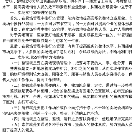
卖场，是指比较大的出售商品的场所。他不同于一般意义上商店，多数情况
水平，提高卖场销售人员的效率和素质和企业形象，从而在市场竞争中立于
一、卖场实行5S管理的优势
首先，在卖场管理中推行5S管理，能有效地提高卖场的整体企业形象。市
卖场中推行5S管理，一方面可以节省空间，另一方面可以提高企业的整体形象
其次，在卖场管理中推行5S管理，能有效地提高销售人员、工作人员的
对于卖场而言，应该更好地服务于顾客，服务顾客是第一位的。5S管理能
在当前激烈竞争中能取胜是不可想象的一件事。
最后，在卖场管理中推行5S管理，有利于提高服务的整体水平，从而能够
市场竞争下，大多数的卖场选择了急功近利、杀鸡取卵的办法，不断地利用
二、卖场实现5S管理的方法路径
（一）整理就是要在卖场现场管理中，把要与不要的人、事、物分开，再
整理就是要不断地改善卖场中柜台、柜组之间的布局，从而实现作业面积的
面，购物环境得到较大改善。顾客之间、顾客与销售人员会减少碰撞机会，
售人员的工作作风，提高工作情绪。
（二）整顿就是要把需要的人、事、物加以定量、定位。通过前一步整理后
整顿就是要各单体柜组、柜台的物品摆放有固定的位置区域，在特定的位置
摆放可视、科学、合理。例如珠宝专柜的物品，就要将经常使用的东西放在
于区别，实行可视化。
（三）清扫就是要把工作场所或作业面打扫干净，不干净的卖场会增加故障
清扫来去除脏物，创造一个干净、整洁、舒适的工作环境。
（四）清洁就是在整理、整顿、清扫之后要认真维护，使现场保持完美和最
（五）素养就是要通过各种手段方法，提高人的整体素质。努力提高人员的
眼于提高人的素质。