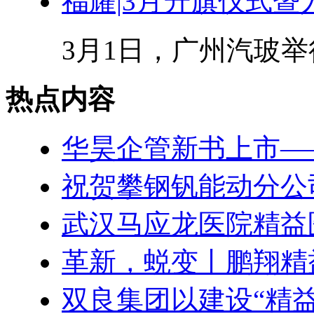
福耀|3月升旗仪式
3月1日，广州汽玻举
热点内容
华昊企管新书上市—
祝贺攀钢钒能动分公
武汉马应龙医院精益
革新，蜕变丨鹏翔精
双良集团以建设“精