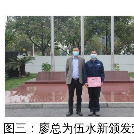
图三：廖总为伍水新颁发