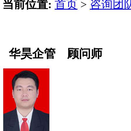
当前位置:
首页
>
咨询团
华昊企管 顾问师