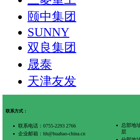
颐中集团
SUNNY
双良集团
晟泰
天津友发
联系方式：
总部地
联系电话：0755-2293 2766
层
企业邮箱：hh@huahao-china.cn
分部地