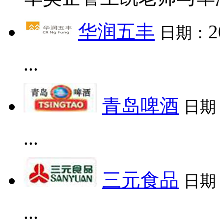
华润五丰
2
日期：
...
青岛啤酒
日期
...
三元食品
日期
...